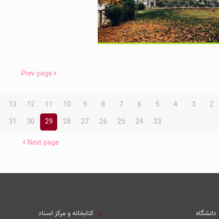
Prev page
13
12
11
10
9
8
7
6
5
4
3
2
31
30
29
28
27
26
25
24
23
Next page
 دانشگاه
کتابخانه و مرکز اسناد