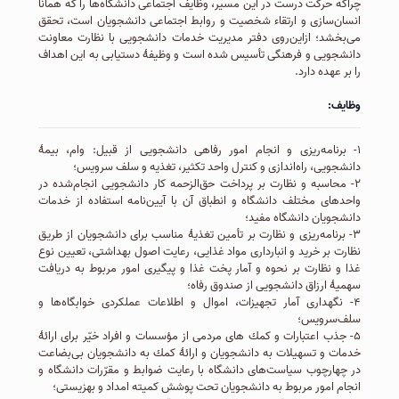
چراکه حرکت درست در این مسیر، وظايف اجتماعی دانشگاه‌ها را كه همانا
انسان‌سازی و ارتقاء شخصیت و روابط اجتماعی دانشجويان است، تحقق
می‌بخشد؛ ازاین‌روی دفتر مدیریت خدمات دانشجویی با نظارت معاونت
دانشجویی و فرهنگی تأسیس شده است و وظیفۀ دستیابی به این اهداف
را بر عهده دارد.
وظایف:
۱- برنامه‌ریزی و انجام امور رفاهی دانشجویی از قبیل: وام، بیمۀ
دانشجویی، راه‌اندازی و کنترل واحد تكثير، تغذیه و سلف سرویس؛
۲- محاسبه و نظارت بر پرداخت حق‌الزحمه کار دانشجویی انجام‌شده در
واحدهای مختلف دانشگاه و انطباق آن با آیین‌نامه استفاده از خدمات
دانشجویان دانشگاه مفید؛
۳- برنامه‌ریزی و نظارت بر تأمین تغذیۀ مناسب برای دانشجویان از طریق
نظارت بر خريد و انبارداری مواد غذایی، رعایت اصول بهداشتی، تعيين نوع
غذا و نظارت بر نحوه و آمار پخت غذا و پیگیری امور مربوط به دریافت
سهمیۀ ارزاق دانشجویی از صندوق رفاه؛
۴- نگهداری آمار تجهیزات، اموال و اطلاعات عملكردی خوابگاه‌ها و
سلف‌سرویس؛
۵- جذب اعتبارات و كمك های مردمی از مؤسسات و افراد خیّر برای ارائۀ
خدمات و تسهیلات به دانشجویان و ارائۀ كمك به دانشجویان بی‌بضاعت
در چهارچوب سیاست‌های دانشگاه با رعایت ضوابط و مقرّرات دانشگاه و
انجام امور مربوط به دانشجويان تحت پوشش كميته امداد و بهزيستی؛