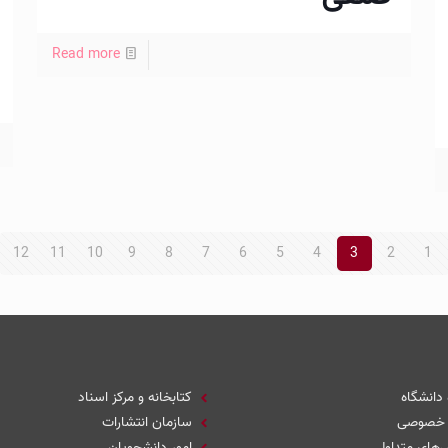
Read more
12
11
10
9
8
7
6
5
4
3
2
1
 دانشگاه
کتابخانه و مرکز اسناد
 خصوصی
سازمان انتشارات
های متداول
امور دانشجویان