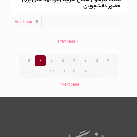
حضور دانشجويان
Read more
Prev page
8
7
6
5
4
3
2
1
12
11
10
9
Next page