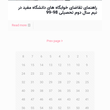
راهنمای تقاضای خوابگاه های دانشگاه مفید در
نیم سال دوم تحصیلی 98-99
Read more
Prev page
8
7
6
5
4
3
2
1
16
15
14
13
12
11
10
9
24
23
22
21
20
19
18
17
32
31
30
29
28
27
26
25
40
39
38
37
36
35
34
33
48
47
46
45
44
43
42
41
56
55
54
53
52
51
50
49