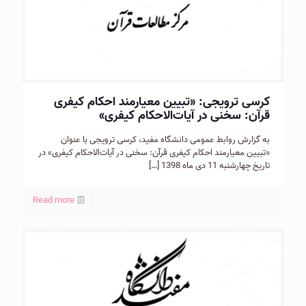
کرسی ترویجی: «تبيين معيارمند احكام كيفری
قرآن: سخنی در آيات‌الاحكام كيفری»
به گزارش روابط عمومی دانشگاه مفید، کرسی ترویجی با عنوان
«تبيين معيارمند احكام كيفری قرآن: سخنی در آيات‌الاحكام كيفری» در
تاریخ چهارشنبه 11 دی ماه 1398
[…]
Read more