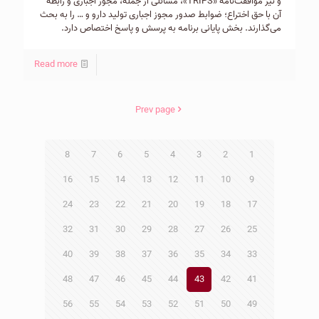
و نیز موافقت‌نامه «TRIPS»، مسائلی از جمله، مجوز اجباری و رابطه
آن با حق اختراع؛ ضوابط صدور مجوز اجباری تولید دارو و … را به بحث
می‌گذارند. بخش پایانی برنامه به پرسش و پاسخ اختصاص دارد.
Read more
Prev page
8
7
6
5
4
3
2
1
16
15
14
13
12
11
10
9
24
23
22
21
20
19
18
17
32
31
30
29
28
27
26
25
40
39
38
37
36
35
34
33
48
47
46
45
44
43
42
41
56
55
54
53
52
51
50
49