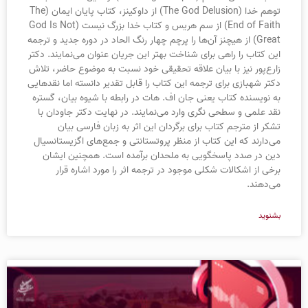
توهم خدا (The God Delusion) از داوکینز، کتاب پایان ایمان (The
End of Faith) از سم هریس و کتاب خدا بزرگ نیست (God Is Not
Great) از هیچنز آن‌ها را پرچم چهار رنگ الحاد در دوره جدید و ترجمه
این کتاب را راهی برای شناخت بهتر این جریان عنوان می‌نمایند. دکتر
زارع‌پور نیز با بیان علاقه تحقیقی خود نسبت به موضوع حاضر، تلاش
دکتر شهبازی برای ترجمه این کتاب را قابل تقدیر دانسته اما نقدهایی
به نویسنده کتاب یعنی جان اف. هات در رابطه با شیوه بیان، گستره
نقد علمی و سطحی نگری وارد می‌نمایند. در نهایت دکتر جاودان با
تشکر از مترجم کتاب برای برگردان این اثر به زبان فارسی بیان
می‌دارند که این کتاب از منظر پروتستانتی و جمع‌های اگزیستانسیال
دین در صدد پاسخگویی به ملحدان برآمده است. همچنین ایشان
برخی از اشکالات شکلی موجود در ترجمه اثر را مورد اشاره قرار
می‌دهند.
بشنوید