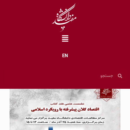
EN
خانه
»
اخبار
»
صفحه 68