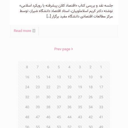
جلسه نقد و بررسی کتاب «اقتصاد کلان پیشرفته با رویکرد اسلامی»
نوشته دکتر کریم اسلاملوییان، استاد اقتصاد دانشگاه شیراز، توسط
مرکز مطالعات اقتصادی دانشگاه مفید برگزار
[…]
Read more
Prev page
8
7
6
5
4
3
2
1
16
15
14
13
12
11
10
9
24
23
22
21
20
19
18
17
32
31
30
29
28
27
26
25
40
39
38
37
36
35
34
33
48
47
46
45
44
43
42
41
56
55
54
53
52
51
50
49