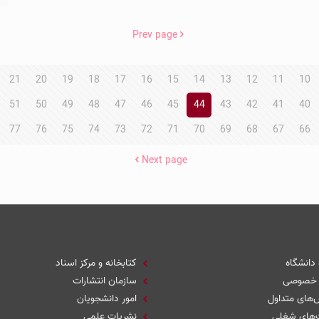
Prev page
21
20
19
18
17
16
15
14
13
12
11
10
51
50
49
48
47
46
45
44
43
42
41
40
77
76
75
74
73
72
71
70
69
68
67
66
Next page
 دانشگاه
کتابخانه و مرکز اسناد
 خصوصی
سازمان انتشارات
های متداول
امور دانشجویان
‌های شغلی
نشریات علمی