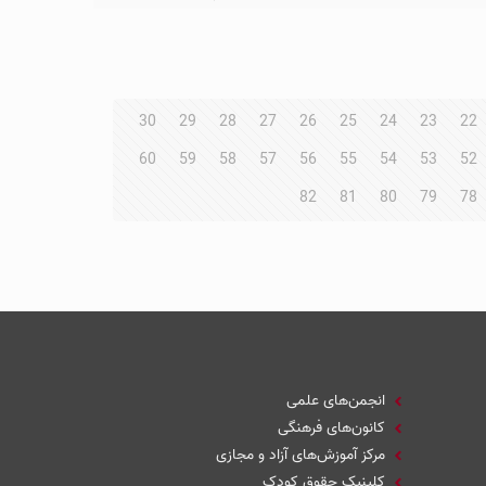
30
29
28
27
26
25
24
23
22
60
59
58
57
56
55
54
53
52
82
81
80
79
78
انجمن‌های علمی
کانون‌های فرهنگی
مرکز آموزش‌های آزاد و مجازی
کلینیک حقوق کودک