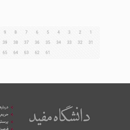
9
8
7
6
5
4
3
2
1
39
38
37
36
35
34
33
32
31
65
64
63
62
61
درباره
حریم
پرسش‌
فرصت