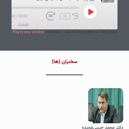
1:04:34
/
00:00
1x
SHARE
Play in new window
|
Duration: 1:04:34
|
Recorded on 1405-04-06
SHARE
LINK
‌سخنران (ها‌)
EMBED
دکتر محمد حبیبی‌مُجنده