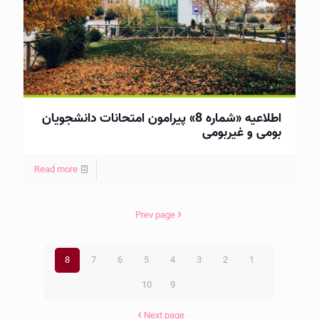
اطلاعیه «شماره 8» پیرامون امتحانات دانشجویان
بومی و غیربومی
Read more
Prev page
8
7
6
5
4
3
2
1
10
9
Next page