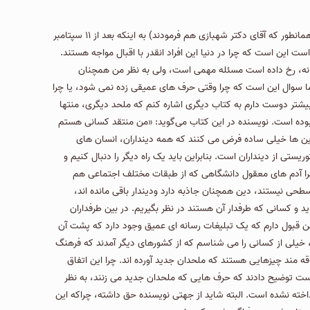
نکته مهم دیگری که به نظر من خیلی مغفول مانده یا اصلاً به این پرداخته نشده است این است که چرا الحاد جدید فراگیر شده است؟! البته اشاراتی شده (همانطور كه آقای دکتر شهبازی هم فرمودند) به اینکه بعد از ۱۱ سپتامبر
این است که چرا در دنیا این افراد انقدر با اقبال مواجه هستند.
میانه، رخ داده است مسئله مهمی است، ولی به نظر من همچنان
صیف كه صحبت های این ۴ نفر عمیق نیستند، توصیف صحیحی است اما سوال این است که چرا وقتی حرف های عمیقی زده نمی شود، یا چرا
شتر دوست دارم به کتاب دیگری اشاره کنم که ملحد دیگری، منتها
تیم كرین (Tim Crane) كه رئیس اسبق دپارتمان فلسفه كمبریج بوده است. نویسنده در این کتاب می‌گوید: «من منتقد کسانی هستم
ن ها خیلی ساده فرض می کنند كه همه دینداران، انسان های
ستی از دینداران است. بنابراین باید یک راه دیگر را دنبال کنیم و
؟ چرا آدم های معقول دانشگاهی كه از طبقات مختلف اجتماعی هم
طحی نیستند، دین همچنان جاذبه‌ دارد ودیندار باقی مانده اند،
د و کسانی که طرفدار آن هستند در نظر بگیریم. در بین طرفداران
من قبول دارم که یک تبلیغات رسانه ای عمیق وجود دارد که پشت آن
 خیلی از کسانی را می شناسم که از کشورهای دیگر آمدند كه فرهنگ
ه مند چیزهایی هستند که ملحدان جدید آورده اند. چرا این اتفاق
رست توضیح دادند که حرف هایی که ملحدان جدید می زنند، به نظر
خته نشده است. البته شاید از جهتی نویسنده حق داشته، چراكه این