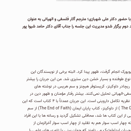
دا و الحاد جدید» در تاریخ ۱ اردیبهشت ماه ۱۴۰۰ به همت مركز مطالعات قرآن و با حضور دكتر علی شهبازی؛ مترجم آثار فلسفی و الهیاتی به عنوان
قد دوم برگزار شدو مدیریت این جلسه را جناب آقای دكتر حامد شیوا پور
یورک انجام گرفت، ظهور پیدا کرد. البته برخی از نویسندگان این
ین نوع طوفنده و بسیار خشن دین ستیزی شد. من این جریان را بیشتر
مر تأکید دارند که دستکم ۴ فرد شاخص این جریان یعنی دنیل دنت، ریچادر داوكینز، کریستوفر هیچنز و سم هریس در نوشته های
-الهیاتی تحلیل نمی‌کنند. بیشتر رفتار مؤمنان و ظهور دین در
بستر تاریخ را نگاه می‌کنند و از آن منظر به باورهای دینی می‌نگرند. شاید مهم ترین ابزارشان هم برای نقد دین و باورهای دینی، همین نظریات علمی به ویژه نظریه تکامل داروینی است. این جریان عمدتاً با ۴ کتاب است که این
چهار کتاب با هم، پرچم ۴ رنگ جریان الحاد جدید می شوند؛ کتاب شکستن طلسم ( Breaking the Spell ) از دنیل دنت، کتاب توهم خدا (The God Delusion ) از داوکینز، کتاب پایان ایمان (The End of Faith) از سم
۲ هفته در صدر پرفروش ترین کتابها بودند. اقبال عجیبی از این كتاب ها شد، محافلی تشكیل گردید و رسانه ها با این افراد
ته چهار اسب سوار هم به تقلید از چهار اسب سوار آخرالزمان از
 جریان ایدئولوژیک می نامند که جهان بینی یا تئوری های علمی را