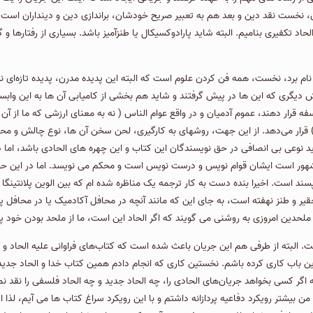
ن، نخست نقد دین و بعد هم به تعبیر صریح خودشان، براندازی دین و دینداران است. ا
الحاد تکفیری بنامیم. البته شاید پارادوکسیكال یا طنزآمیز باشد. بسیاری از رفتارها و گ
نام برد، نخست، همه فن کردن علوم است که البته این پدیده مدرن، پدیده تازه‌ای نیس
ی كه این ها در پیش گرفتند و شاید هم بخشی از کامیابی آن ها به این وابسته 
ه قرار دهند، عموم آدمیان و در واقع عوام الناس ( نه به معنای ارزشی که ما از آ
رار می‌دهد. از این جهت، روشهای به کارگیری، لحن سخن آن ها، نوع چالش و محا
شاید نوعی بی انصافی در حق نویسندگان این کتاب و این چهره های الحادی باشد، ا
مشهور است ایشان قوام نویس و درست نویس است و محکم می نویسد. اما در این حو
د است. اخیرا بنده دست به کار ترجمه یک مناظره شده ام که بین الوین پلانتینگا 
حقیر و طنز نهفته است، به جای این که مانند آنچه در محافل آکادمیک یا در محافل پی
ملحدین امروزی به روشنی می گویند كه اگر الحاد این است، ما از ملحد بودن خود پ
 است. البته از طرفی هم این جریان باعث شده است كه کتاب‌های فراوانی علیه الحا
 باب کاری کرده باشم. نخستین کاری که انجام دادم همین کتاب خدا و الحاد جدید ب
اگر کسی بخواهد جریان‌های الحادی را، چه الحاد جدید و چه الحاد فلسفی را نقد نما
ه من بیشتر رویکرد دفاعیه پردازانه داشتم و با این رویکرد سراغ کتاب ها می آیم، ل