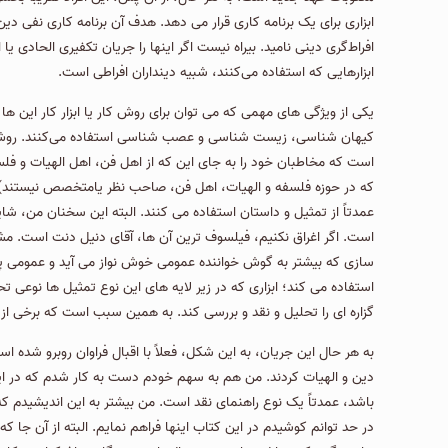
ابزاری برای یک برنامه کاری قرار می دهد. هدف آن برنامه کاری نفی دی
افراط‌گری دینی نامید. بیراه نیست اگر اینها را جریان تکفیری الحادی یا 
ابزارهایی که استفاده می‌کنند، شبیه دینداران افراطی است.
یکی از ویژگی های مهمی که می توان برای روش کار یا ابزار کار این ها 
کیهان شناسی، زیست شناسی و عصب شناسی استفاده می‌کنند. روش دیگر
است که مخاطبان خود را به جای این که از اهل فن، اهل الهیات و فلسف
که در حوزه فلسفه و الهیات، اهل فن، صاحب نظر یامتخصص نیستند) ق
عمدتاً از تمثیل و داستان استفاده می كنند. البته این سخنان من، 
است. اگر اغراق نکنیم، فیلسوف ترین آن ها، آقای دنیل دنت است. 
سازی که بیشتر به گوش خواننده عمومی خوش نواز می آید و عمومی پسن
استفاده می کند؛ ابزاری که در زیر لایه های این نوع تمثیل ها نوعی ت
گزاره ای را تحلیل و نقد و بررسی کند. به همین سبب است که برخی از 
به هر حال این جریان، به این شکل، فعلاً با اقبال فراوان روبرو شده
دین و الهیات کردند. من هم به سهم خودم دست به کار شدم که در این
باشد، عمدتاً یک نوع راهنمای نقد است. من بیشتر به این اندیشیدم که 
در حد توانم کوشیدم در این کتاب اینها فراهم نمایم. البته از آن جا ك