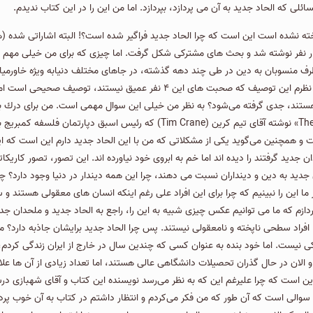
سائلی که الحاد جدید به آن می پردازد، بپردازد. اما من این را در این کتاب ندیدم.
 نفر نوشته شد و بحث های مشترکی شکل گرفت. اما چیزی که برای من خیلی مهم است 
از طرف منسوبان به دین در طی چند دهه گذشته، در جاهای مختلف دنیابه ویژه خاور
موضوع عمیق‌تری وجود دارد؛ البته نه در حرف های این ۴ فرد. حتی به نظرم این تو
ستند، جدی گرفته می‌شود؟ به نظر من خیلی این سوال مهمی است. من برای درك بی
از جنس ملحدان كلاسیك، نوشته است. كتاب « The Meaning of Belief» نوشته آقای 
همچنین می‌گوید یکی از مشکلاتی که من با این الحاد جدید دارم این است که ای
د گرفتند را دیده اند اما خم به ابروی خود نیاورده اند. این تصور، تصور کاریکاتوری
ان جدید به دین و دینداران نسبت می دهند، چرا این همه دیندار در دنیا وجود دارد
 این را نبینیم كه چرا برای این افراد علی رغم اینكه انسان های معقولی هستند و س
دازم که ما می توانیم عكس چیزی شبیه به این را، راجع به الحاد جدید و ملحدان جدی
افراد سطحی ناپخته و نامعقولی نیستند. پس چرا الحاد جدید برایشان جاذبه دارد؟ 
نیست. اما خود بنده به عنوان کسی که چندین سال در خارج از ایران زندگی کردم،
 الان در حال گذران تحصیلات دانشگاهی عالی هستند، اما تعداد زیادی از آن ها علاق
این است که چرا علیرغم این که به نظر می‌رسد نویسنده این کتاب و آقای شهبازی د
الی است که آن طور که من فکر می‌کردم و انتظار داشتم در کتاب به آن خوب پردا