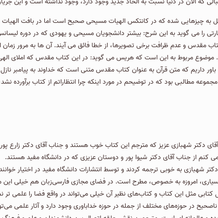
وسل به چیزهایی شده كه در كانتكس الهیات مسیحی صحیح است اما در بافت الهیات 
بارتی را می گوید به این شرح: بیشتر دانشجویان مسیحی و یهودی که در دوره لیسانس
مقدس و عدم ظرافت برخی تصویرها،‌ از خطا فائق می آیند. آن ها به مرور زمان از 
موضوع مربوط به این است كه هریس می گوید: در این كتاب مقدس كه املای الهی اس
و باور داریم كه متن قرآن به عنوان كتاب مقدس متنی است كه خداوند به پیامبر نازل 
جموعه مطالبی بود كه در توضیحم در مورد اینكه چرا انتظاراتم از كتاب برآورده نشد،
ی دکتر شهبازی عزیز که مترجم این کتاب خوب هستند و جناب آقای دکتر زارع پور 
 کنم از جناب آقای دکتر شیوا پور و دوستان عزیزی که در دانشگاه مفید هستند.
کتر شهبازی به خوبی ترجمه کردند و توسط انتشارات دانشگاه مفید در اختیار خوانند
سیاری، امروزه به خصوص، مطرح است. در فضای مجازی فارسی‌زبان هم خیلی این مسئل
تابی مثل این کتاب و کتاب‌های نظیر آن خیلی می‌تواند در واقع فضا را علمی تر ن
صحیح در حوزه‌های مختلف از جمله در حوزه خداباوری وجود دارد و آثار علمی می‌توا