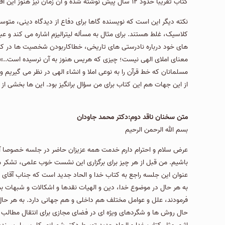
کتاب تقریباً حدود ۱۲ سال پیش نوشته شده و آن زمان نیز هنوز این اقبالی که الان در دنیا نسبت به الحاد جدید وجود دارد، وجود نداشته است و این جریان تازه شروع به فراگیر شدن كرده است.
نكته دیگر این است كه نویسنده گاها برای دفاع از دیدگاه دینی، مت
کلاسیک، غلط هستند. برای مثال به مسأله لیترالیزم اشاره می كند و ع
های خود درباره نادرستی های تاریخی، خطاكاربودن شخصیت ها در كتاب 
معنای املای الهی نیست؛ چیزی که هریس هنوز به آن نرسیده است..». 
مسلمانان كه خط قرآن را به نوعی املا و انشاء الهی در نظر می گیریم 
از این جهات هم این كتاب برای من سؤال برانگیز بود. این ها بخشی از م
متن سخنان ناقد دوم:دكتر محمد جاودان
بسم الله الرحمن الرحیم
عرض سلام و احترام دارم خدمت همه عزیزان حاضر در جلسه خصوصا آقا
باشیم. من قبل از هر چیز برای برگزاری این نشست خوب علمی، تشکر می
عنوان این جلسه راجع به کتاب خدا و الحاد جدید است که جناب آقای د
به هر حال در موضوع خدا، دین و الهیات نقدها و اشکالات و شبهات ب
فرمودند، علل و عوامل مختلف هم داخلی و هم جهانی دارد. به هر حال ک
حال روش ها و شگردهای ویژه ای در فضای مجازی برای انتقال مطالب نا