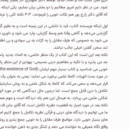
اثری مثل کتاب خدا و الحاد جدید توسط دکتر شهبازی کار بسیار پسند
شود. من در نظر دارم امروز مطالبم را دو بخش بیان نمایم: یکی اینکه
که آقای دکتر زارع پور هم نکات خوبی را فرمودند، ۳-۴ نکته کلی را عرض می کنم.
اول اینکه نویسنده كتاب، فرد با دانشی در این زمینه است و به نظرم 
گزارشی می‌دهد و گاهی وقتا هم وسط گزارش، وارد می شود و داوری می
می شود به خصوص که طرف مقابل را به کرّات به بی سوادی و بی اطلاع
تند سخن گفتن خیلی جالب نباشد.
نكته بعد این است كه این کتاب از یک منظر خاصی، به الحاد جدید پاسخ 
جد می پذیرد و با تکیه بر مفاهیم دینی مسیحی- یهودی از این منظر پا
در مورد بحث الهیات كاملا علمی برخورد می نماید؛ یعنی به عنوان یک
قرار می‌دهد و سعی می‌کند که کاملا به شکل علمی و به روش ساینتیفیک
تكامل با دین قابل جمع است. اما درعین حال دیدگاهی كه در مورد الهی
شكلی علمی می پردازد. به هرحال این هم یك دیدگاه است و مهم هم می 
نكته بعد در مورد اصرار به قطعیت نظریه تكامل است كه آقای جان اف. 
ما می توانیم با دیدگاه های دینی و قرآنی نظریه تكامل را جمع كنیم ام
های بسیار خوبی دارد، مواضع طرف مقابل را به خوبی جمع بندی و روشن 
واقع نگاه عمیقی به خواننده می دهد و تلنگر جدی به ذهن خواننده م