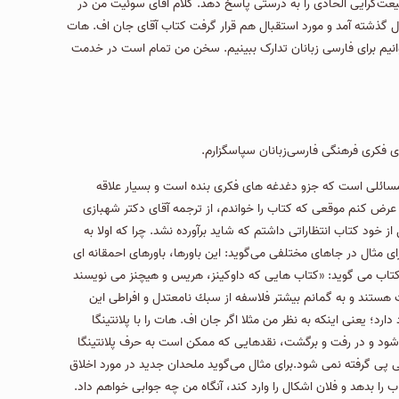
یعت‌گرایی الحادی را به درستی پاسخ دهد. کلام آقای سوئیت من در
ل گذشته آمد و مورد استقبال هم قرار گرفت کتاب آقای جان اف. هات
وز برای نقد و بررسی آن در خدمت اساتید بزرگوار هستیم. کتاب بعدی هم همان مناظره پلانتینگا و دنیل دنت است که انشالله در سال ۱۴۰۰ بتوانیم برای فارسی زبانان تدارک ببینیم. سخن من تمام است در خدمت
ی فکری فرهنگی فارسی‌زبانان سپاسگزارم.
ز مسائلی است که جزو دغدغه های فکری بنده است و بسیار علاقه
عرض كنم موقعی که کتاب را خواندم، از ترجمه آقای دکتر شهبازی
ز خود کتاب انتظاراتی داشتم که شاید برآورده نشد. چرا كه اولا به
ی مثال در جاهای مختلفی می‌گوید: این باورها، باورهای احمقانه ای
تاب می گوید: «كتاب هایی كه داوكینز، هریس و هیچنز می نویسند
رت هستند و به گمانم بیشتر فلاسفه از سبك نامعتدل و افراطی این
یعنی اینکه به نظر من مثلا اگر جان اف. هات را با پلانتینگا
 شود و در رفت و برگشت، نقدهایی كه ممكن است به حرف پلانتینگا
 پی گرفته نمی شود.برای مثال می‌گوید ملحدان جدید در مورد اخلاق
را بدهد و فلان اشکال را وارد کند، آنگاه من چه جوابی خواهم داد.