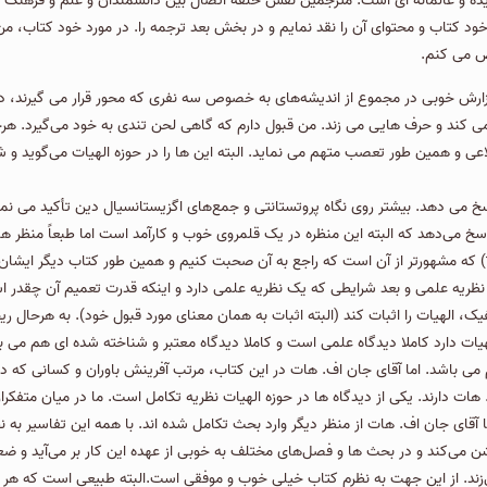
یده و عالمانه ای است. مترجمین نقش حلقه اتصال بین دانشمندان و علم و فرهنگ و 
 خود کتاب و محتوای آن را نقد نمایم و در بخش بعد ترجمه را. در مورد خود کتاب، م
گزارش خوبی در مجموع از اندیشه‌های به خصوص سه نفری که محور قرار می گیرند، دا
 كند و حرف هایی می زند. من قبول دارم که گاهی لحن تندی به خود می‌گیرد. هرچ
ی و همین طور تعصب متهم می نماید. البته این ها را در حوزه الهیات می‌گوید و 
می دهد. بیشتر روی نگاه پروتستانتی و جمع‌های اگزیستانسیال دین تأكید می نماید و 
سخ می‌دهد که البته این منظره در یک قلمروی خوب و کارآمد است اما طبعاً منظر ها
 نظریه علمی و بعد شرایطی که یک نظریه علمی دارد و اینکه قدرت تعمیم آن چقدر ا
، الهیات را اثبات کند (البته اثبات به همان معنای مورد قبول خود). به هرحال ری
ات دارد كاملا دیدگاه علمی است و كاملا دیدگاه معتبر و شناخته شده ای هم می باش
باشد. اما آقای جان اف. هات در این کتاب، مرتب آفرینش باوران و کسانی که در ح
هات دارند. یكی از دیدگاه ها در حوزه الهیات نظریه تكامل است. ما در میان متفك
ا آقای جان اف. هات از منظر دیگر وارد بحث تكامل شده اند. با همه این تفاسیر به ن
می‌کند و در بحث ها و فصل‌های مختلف به خوبی از عهده این کار بر می‌آید و ضعف‌ه
ی‌زند. از این جهت به نظرم کتاب خیلی خوب و موفقی است.البته طبیعی است که هر ک