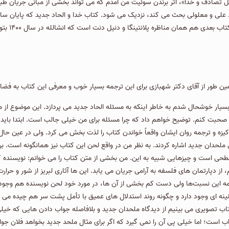
مل تصادف و خدا»، اثر برندن سوئیت من آمدم كه می تواند بخشی از مبانی جریان طب
 علی و معلولی بحث می کند، نزدیک می شود. کتاب خدا و الحاد جدید که پایان سا
است که امر
ین طور از آقای دکتر شهبازی برای این ترجمه بسیار خوب و معرفی این کتاب به فضا
ند، بسیار خوشحال شدم به خاطر اینکه به مسئله الحاد جدید می پردازد. این موضوع ا
 صحبت کنم. توضیح خواهم داد که چرا مسئله برای من خیلی جالب است. ابتدا باید 
کیزه و ترجمه روان ایشان واقعاً خواندن کتاب را لذت بخش می کرد. ولی در عین حال ا
لحدان جدید اشاره کردند. به نظر من در واقع لحن این کتاب نیز همانگونه است. برا
حی است و چیزهایی شبیه به این. من بخشی از متن كتاب را می خوانم: نویسنده ك
 از دپارتمان های فلسفه به آرامی جریان می یابد. این ها آثاری لبریز از شور و حرا
این نسبت‌ها ولی دست کم بخشی از آن ها، در مورد خود لحن نویسنده هم وجود دارد؛ 
نینه ای وجود دارد و چگونه روند استدلال های عمیق با تأمل پشت سر هم چیده می
تاب تصویری می بینیم از دیدگاه ملحدان جدید و بلافاصله جواب دادن هایی که خیلی
 است؛ اما خیلی پی آن را نمی گیرد که اگر برای مثال ملحد جدید بخواهد فلان جواب 