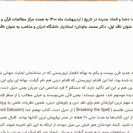
به گزارش روابط عمومی دانشگاه مفید نشست علمی نقد و بررسی کتاب: «خ
به عنوان ناقد اول، دكتر محمد جاودان؛ استادیار دانشگاه ادیان و مذاهب به عنوان نا
حاد جدید قرن بیست و یکم به بهانه انفجار تروریستی که در ساختمان تجارت جهانی نیو
ده شده بود، اما این اقدام تروریستی که اقدام دینی هم نام گرفت، بهانه ای برای ا
یك جریان فلسفی- اجتماعی میدانم و نه فلسفی- الهیاتی. عموم منتقدین هم بر این ا
» موسوم شد، عمیق نیستند؛ یعنی فنّی نمی‌نویسند و خیلی مطالب را از منظر فلسفی
هریس و كتاب خدا بزرگ نیست (God Is Not Great) از هیچنز. برخی از این کتاب‌ها به مدت حتی ۰
» نامید. البته خودشان هم خیلی بی میل نبودند از اینکه به این نام نامیده شوند. الب
 از رسانه‌های مهم را به عهده گرفتند و جریانی ایجاد شد که اینک این جریان را یک