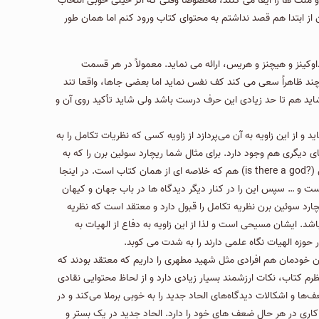
ملت ها را ایفا می کنند، مخصوصاً وقتی که اثر خیلی خوبی انتخاب
ن از ابتدا هم قصد نداشتم به محتوای کتاب ورود کنم اما همان طور
وكینز و هیچنز و هریس، ارائه می نماید. معمولاً در هر قسمت
ند ظاهراً سعی می کند کف نفس نماید اما بعضی جاها، واقعا تند
شاید هم تا حد زیادی این حرف درست باشد ولی شاید تأکید روی آن و
از این زاویه به آن می‌پردازد از زاویه کسی که نظریات تکامل را به
ی دیگری هم وجود دارد. برای مثال شما ریچارد سوئین برن را كه به
خوبی می شناسید و كتاب بسیار مهم ایشان (the existence of God) كه مشهورتر از آن است که راجع به آن صحبت کنیم و همین طور كتاب دیگر ایشان (?is there a god) هم که خلاصه ای از همان کتاب است. در اینجا
ست و … سپس این را در کنار دیگر دیدگاه ها در باب جهان و کیهان
چارد سوئین برن نظریه تكامل را قبول دارد و معتقد است كه نظریه
د. ایشان مسیحی است و لذا از این زاویه به دفاع از الهیات به
وزه الهیات نگاه علمی دارند را به شدت می کوبد.
ران خودمان هم افرادی مثل شهید مطهری را داریم كه معتقد بودند كه
ظرم کتاب، نکات ارزشمند بسیار زیادی دارد و از لحاظ محتوایی نقادی
ا و اشکالات دیدگاه‌های الحاد جدید را به خوبی برملا می‌کند و در
اری در هر حال ضعف های خود را دارد. الحاد جدید در یک بستر و