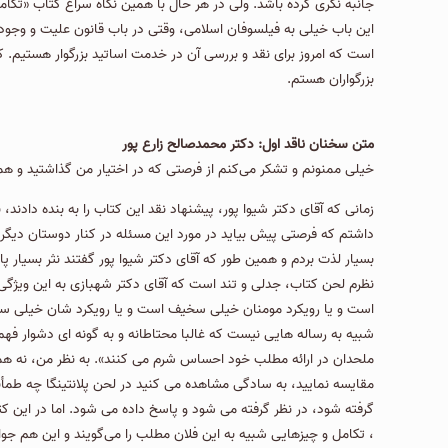
جانبه نگری کرده باشد. ولی در هر حال با همین نگاه سراغ کتاب «تکا
این باب خیلی به فیلسوفان اسلامی، وقتی در باب قانون علیت و وجود
بزرگواران هستم.
متن سخنان ناقد اول: دكتر محمدصالح زارع پور
خیلی ممنونم و تشکر می‌کنم از فرصتی که در اختیار من گذاشتید و هم
زمانی که آقای دکتر شیوا پور، پیشنهاد نقد این كتاب را به بنده داد
داشتم که فرصتی پیش بیاید در مورد این مسئله در کنار دوستان دیگر
بسیار لذت بردم و همین طور که آقای دکتر شیوا پور گفتند نثر بسیار پا
نظرم لحن کتاب، جدلی و تند است كه آقای دکتر شهبازی به این ویژگی م
است و یا رویکرد مومنان خیلی سخیف است و یا رویکرد شان خیلی سط
شبیه به رساله هایی نیست كه غالبا محتاطانه و به گونه ای دشوار فهم،
ملحدان در ارائه مطلب خود احساس شرم می كنند». به نظر من، نه همه 
مقایسه نمایید، به سادگی مشاهده می كنید در لحن پلانتینگا چه طمأ
گرفته شود، در نظر گرفته می شود و پاسخ داده می شود. اما در این ك
، تکامل و چیزهایی شبیه به این فلان مطلب را می‌گویند و این هم جواب