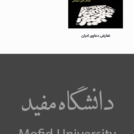
تعارض دعاوی اديان