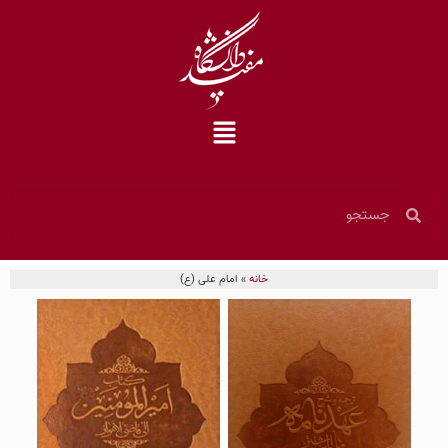
خانه
»
امام علی (ع)