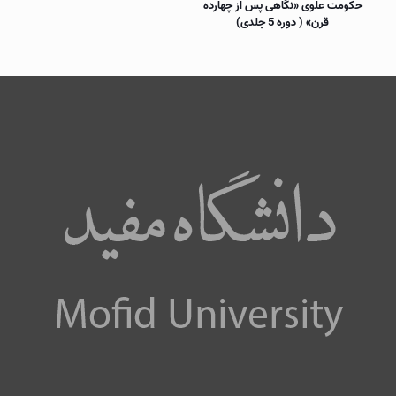
حكومت علوی «نگاهی پس از چهارده
قرن» ( دوره 5 جلدی)