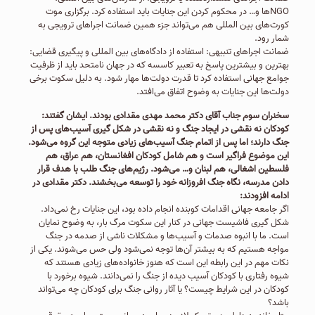
NGOها و… در محکوم کردن این جنایات باید استفاده کرد. برگزاری موت
کورت‌های بین المللی هم می‌تواند جزء همین ضمانت اجراهای ترویجی به
شمار رود.
ضمانت اجراهای تنبیهی: استفاده از دادگاه‌های بین المللی و پیگیری قضایی:
بهترین و بیشترین پاسخ به تعبیر کاسسه که در جهان نامتحد باید از ظرفیت
جوامع جهانی استفاده کرد تا قدرت دولت‌ها مهار شود. به دلیل سکوت برخی
دولت‌ها این جنایات به وضوح اتفاق می‌افتد.
سخنران سوم جناب آقای دکتر محمد مهدی مقدادی بودند. ایشان گفتند:
کودکان نه نقشی در ایجاد جنگ و نه نقشی در شکل گیری آسیب‌های پس از
جنگ دارند؛ اما پس از اتمام جنگ آسیب‌های زیادی متوجه این گروه می‌شود.
این موضوع فراگیر است و هم شامل کودکان افغانستان، هم عراق، هم
فلسطین اشغالی، هم لبنان و… می‌شود. رژیم‌های جنگ طلب با هدف قرار
دادن مدرسه، نگاه جنگ افروزانه خود را توسعه می‌بخشند. دکتر مقدادی در
ادامه افزودند:
اگر جامعه جهانی اقدامات کوبنده انجام داده بود، این جنایات رخ نمی‌داد.
شکل گیری فاشیست جهانی در کنار این سکوت مرگ بار، به وضوح نمایان
است. ما با انبوه صدمات و آسیب‌ها و مشکلات ناشی از صدمه در جنگ
مواجه هستیم که به بیشتر آن‌ها توجه نمی‌شود ولی حس می‌شوند. یکی از
نکات مهم در این رابطه این است که هنوز خانواده‌های زیادی هستند که
شیوه رفتاری با کودکان آسیب دیده از جنگ را نمی‌دانند. شیوه برخورد با
کودکان در این شرایط چیست؟ یا آثار روانی جنگ برای کودکان چه می‌تواند
باشد؟