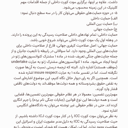
داشت. علاوه بر اینها، برگزاری موت کورت داخلی از جمله اقدامات مهم
کلینیک در این زمینه محسوب می‌شود.
۵- در حوزه حمایت‌های حقوقی می‌توان کار را در سه سطح دنبال نمود:
الف) حمایت داخلی
ب) حمایت بین المللی
ج) حمایت جهانی
حمایت داخلی: تمام نهادهای داخلی صلاحیت رسیدگی به این پرونده را دارند.
در وهله اول یک موت کورت داخلی می‌تواند شروع خوبی باشد.
حمایت جهانی: اصل صلاحیت کیفری جهانی، فارغ از صلاحیت داخلی برای
جنایت‌های بین المللی وجود دارد. اما سوالاتی در رابیطه با تابعیت جانیان و از
جمله جنایت‌های جنگی تعریف شده در ماده ۱ مشترک کنوانسیون‌های ژنو در
اینجا ایجاد می‌شود. ماده ۱ کنوانسیون‌های مشترک ژنو به عبارت undertake
(موظف هستند) اشاره دارد. البته که ترجمه درستی نسبت به آن‌ها صورت
نگرفته است. اما در تفسیر ماده ۱ به عبارت insure respect اشاره شده
است. همچنین اگر به رای دیوار حائل نگاه کنیم، این موضوع اشاره‌ای است
به نقض حقوق بشردوستانه و همه دولت‌ها موظف‌اند به دولت‌های ناقض
فشار وارد آورند.
مهم‌ترین تضمین: معمولا در هر نظام حقوقی مهم‌ترین تضمین‌ها، قضایی
است و همه دولت‌ها این نوع قوانین (جنایات جنگی نام برده) را جرم انگاری
کرده اند. حتی در نظام حقوقی غیر نوشته می‌توان به دادگاه‌های انگلیس
اشاره نمود.
به نظر می‌توان موت کورت ICC را در کنار موت کورت ICJ داشته باشیم. از
حیث صلاحیت رسیدگی به ICC به دلیل‌عدم عضویت ایران و اسرائیل این
صلاحیت وجود ندارد. اما این امکان هست که شورای امنیت پرونده‌ای را به