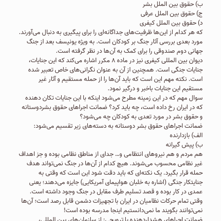
ب) حقوق بین الملل بشر
ج) حقوق بین الملل عرفی
د) حقوق بین الملل کیفری
که هر کدام از این‌ها ظرفیت‌های جداگانه‌ای را برای پیگیری به دنبال می‌آورند.
مورد بعدی بررسی آثار جنگ بر کودکان است. به ویژه یونیسف بعد از جنگ
جهانی دوم صندوقی را برای کمک به آن‌ها در نظر گرفته است.
دیوان بین المللی کیفری نیز در ماده ۸ مکرر اشاره می‌کند که این جنایات،
جنایات جنگی است. همچنین از آن به عنوان نگرانی‌های خاص تعبیر شده
است. نکته مهم این است که باید آن‌ها را از حمله مستقیم و آثار غیر
مستقیم این جنایات باخبر و درگیر نمود.
سوال مهم که در این زمینه مطرح می‌شود اینکه با این جنایات تکان دهنده
که در ایران رخ داده است، چه باید کرد؟ ضمانت اجراهای حقوق بشردوستانه
و حقوق بشر در مورد تعدی به کودکان چه می‌شود؟
ضمانت اجراهای حقوق بشر دوستانه به دسته‌های زیر تقسیم می‌شود:
الف) بازدارنده
ب) پیش گیرانه
هم مردم و هم نیروهای انتظامی و… جدای از مناطق نظامی بوده و جز اهداف
غیر نظامی محسوب می‌شوند. هیچ کدام از آن‌ها در جنگ نمی‌تواند هدف
حمله قرار بگیرد. یک نکته‌ای که باید دقت شود این است که وقتی به
جنایتکار جنگی (اشاره به خلبان هواپیمای آمریکایی) جایزه می‌دهند؛ یعنی
عمدی در کار بوده و قصد تسلیم طرف مقابل در جنگ وجود داشته است.
وقتی تمام حرکات نظامیان در ایران با تجهیزات دشمن قابل رصد است؛ آن‌ها
نمی‌توانند بگویند ما نمی‌دانستیم اینجا مدرسه بوده است!
ضمانت اجراهای هشداردهنده یا ترویجی: از سازمان‌های بین المللی،