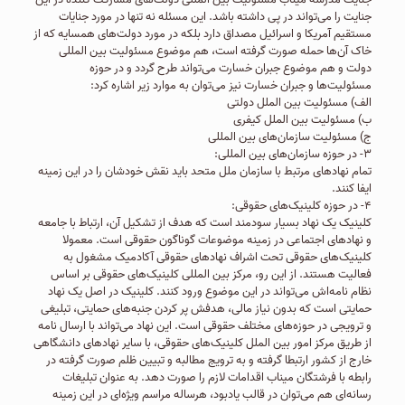
جنایت را می‌تواند در پی داشته باشد. این مسئله نه تنها در مورد جنایات
مستقیم آمریکا و اسرائیل مصداق دارد بلکه در مورد دولت‌های همسایه که از
خاک آن‌ها حمله صورت گرفته است، هم موضوع مسئولیت بین المللی
دولت و هم موضوع جبران خسارت می‌تواند طرح گردد و در حوزه
مسئولیت‌ها و جبران خسارت نیز می‌توان به موارد زیر اشاره کرد:
الف) مسئولیت بین الملل دولتی
ب) مسئولیت بین الملل کیفری
ج) مسئولیت سازمان‌های بین المللی
۳- در حوزه سازمان‌های بین المللی:
تمام نهادهای مرتبط با سازمان ملل متحد باید نقش خودشان را در این زمینه
ایفا کنند.
۴- در حوزه کلینیک‌های حقوقی:
کلینیک یک نهاد بسیار سودمند است که هدف از تشکیل آن، ارتباط با جامعه
و نهادهای اجتماعی در زمینه موضوعات گوناگون حقوقی است. معمولا
کلینیک‌های حقوقی تحت اشراف نهادهای حقوقی آکادمیک مشغول به
فعالیت هستند. از این رو، مرکز بین المللی کلینیک‌های حقوقی بر اساس
نظام نامه‌اش می‌تواند در این موضوع ورود کنند. کلینیک در اصل یک نهاد
حمایتی است که بدون نیاز مالی، هدفش پر کردن جنبه‌های حمایتی، تبلیغی
و ترویجی در حوزه‌های مختلف حقوقی است. این نهاد می‌تواند با ارسال نامه
از طریق مرکز امور بین الملل کلینیک‌های حقوقی، با سایر نهادهای دانشگاهی
خارج از کشور ارتبطا گرفته و به ترویج مطالبه و تبیین ظلم صورت گرفته در
رابطه با فرشتگان میناب اقدامات لازم را صورت دهد. به عنوان تبلیغات
رسانه‌ای هم می‌توان در قالب یادبود، هرساله مراسم ویژه‌ای در این زمینه