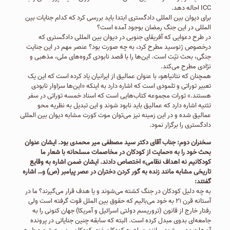
ICC احاله دهد.
برای دیوان بین المللی دادگستری ابتدا باید بررسی کرد که کدام جنایات بین
المللی در این جنگ رمضان بوجود آمده است؟
در طرح دعوایی که آفریقای جنوبی در دیوان بین المللی دادگستری که
درخصوص ژنوسید مطرح کرد، به چه صورت بود؟ عنصر مهم در این جنایت
جنگی، بحث نیّت است. این‌ها را با قصد نابودی گروه‌های ملی، مذهبی و
نژادی مطرح می‌کند.
همچنان که نتانیاهو، با عنوان عمالیق از ایرانیان یاد کرده است که این یک
تعبیر توراتی و تلمودی است که اشاره دارد به اینکه «این‌ها سزاوار نابودی
هستند.» تورات مجموعه کتاب‌هایی است که اسناد خمسه توراتی در سفر
تثنیه اشاره دارد که عمالیق باید نابود شوند و این تبدیل به نظریه محو
عمالیق شده و در این زمینه نیز می‌توان موت کورت مشابه دیوان بین المللی
دادگستری را برگزار نمود.
سخنران دوم: جناب آقای دکتر سید مصطفی میر محمدی بود. ایشان عنوان
بحث خود را به «حمایت از کودکان در مخاصمات مسلحانه با شعار ما
کودکانیم نه اهداف نظامی» اختصاص دادند. ایشان ضمن اشاره به وقایع
تاریخی مشابه مانند زنده به گور کردن دختران در عصر پیامبر (ص) و… اشاره
گفتند:
به چه دلیل کودکان در جنگ کشته می‌شوند و یا هدف قرار می‌گیرند؟ ما در
آستانه قرن ۲۱ به خود می‌بالیم که حقوق بین الملل قوت گرفته است ولی
رفتار خارج از قانون (تروریسم دولتی اسرائیل و آمریکا) جهان کنونی را به
جامعه‌ای بدوی مبدل کرده است. البته که سابقه چنین جنایاتی در پرونده