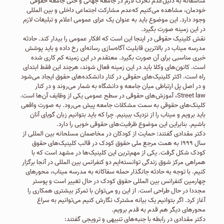
متاسفانه به دلیل‌عدم تحرک لازم در جامعه جهانی و حتی جامعه حقوقی
خودمان، مشاهده می‌کنیم که‌عدم مشارکت اجتماعی داخلی و بین المللی
وجود دارد. این موضوع باید به عنوان یک عزای عمومی اعلام و تبلیغات لازم
در این زمینه صورت بگیرد.
نقش کلینیک حقوقی در اینجا این است که افکار عمومی را بیدار کند. حادثه
مدرسه میناب در بالاترین قابلیت آگاه‌سازی رسانه‌ای رخ داده و باید پوشش
خبری مناسبی برای آن صورت بگیرد. معتقدم در این زمینه کم کاری شده
است. کانون‌های وکلا باید در این زمینه فعال شوند، هرچند این فقط ابتدای
راه است. اکثر کلینیک‌های حقوقی در کنار دانشکده‌های حقوق ایجاد می‌شود
و در اصل پل ارتباطی میان جامعه و دانشگاه به شمار می‌روند و در کنار
Street law، آموزش‌های حقوقی در سطح عمومی یکی از وظایف آن‌ها است.
کلینک‌های حقوقی به سمت مشکلات جامعه پیش می‌رود. به صورت واقعی
باید برویم و میناب را از نزدیک ببینیم. چرا که باید بتوانیم زبان گویای آنان
باشیم. بنابراین این موضوع ظرفیت‌های حقوقی خوبی را دارد.
دکتر مقدادی گفتند: حمایت از کودکان در مخاصمان مسلحانه بین المللی از
سال ۱۹۹۹ به همت مرجع ملی حقوق کودک در قالب کلینیک‌های حقوق
کودک شکل گرفت. یکی از مهم‌ترین این کلینیک‌ها در مشهد است که با
همراهی مرکز شوق زندگی توانسته‌ایم دو کنفرانس بین المللی در آنجا برگزار
کنیم. با توجه به حادثه جانگذار حمله سفاکانه به مدرسه میناب، محورهای
چهارمین کنفرانس بین المللی حقوق کودک در حال تغییر است و پوستر
مجددا در حال طراحی است. از این رو می‌توان با تمرکز بیشتری همکاری را
آغاز کرد. اگر بتوانیم یک بیانه مشترک نگارش کنیم می‌توانیم به سراغ
محورهای دیگر هم قدم به قدم برویم.
دکتر مقدادی در رابطه با جنبه‌های تنبیهی و ترویجی گفتند: