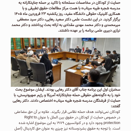
حمایت از کودکان در مخاصمات مسلحانه با تاکید بر حمله جنایتکارانه به
مدرسه شجره طیبه میناب» با همت مرکز مطالعات حقوق تطبیقی و با
همکاری کلینیک حقوقی دانشگاه مفید، روز یکشنبه ۲۳ فروردین ماه ۱۴۰۵
برگزار گردید. در این نشست علمی دکتر سعید رهایی، دکتر سید مصطفی
میرمحمدی و دکتر محمد مهدی مقدادی به ارائه بحث پرداختند و دکتر محمد
نیازی دبیری علمی برنامه را بر عهده داشتند.
سخنران اول این برنامه جناب آقای دکتر رهایی بودند. ایشان موضوع بحث
خود را به «گونه‌های حقوقی حمله جنایتکارانه آمریکا و رژیم صهیونیستی، با
حمایت از فرشتگان مدرسه شجره طیبه میناب» اختصاص دادند. دکتر رهایی
گفتند:
کودکان نمی‌توانند هدف حمله نظامی قرار بگیرند. علاوه بر آن حق مضاعفی
در خصوص حمایت از کودکان در حقوق بین الملل با عنوان Right to
protection وجود دارد و در کنوانسیون ۱۹۷۹ به این موضوع اشاره شده
است. با توجه به حقوق بشردوستانه نیز چیزی به عنوان حق کاردینال (اصل