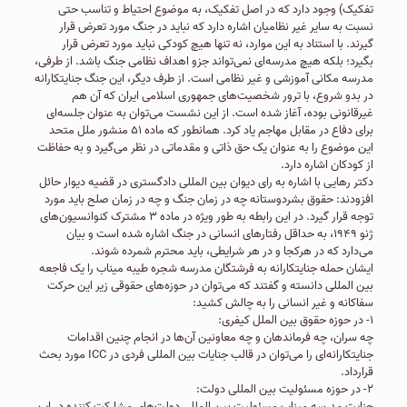
تفکیک) وجود دارد که در اصل تفکیک، به موضوع احتیاط و تناسب حتی
نسبت به سایر غیر نظامیان اشاره دارد که نباید در جنگ مورد تعرض قرار
گیرند. با استناد به این موارد، نه تنها هیچ کودکی نباید مورد تعرض قرار
بگیرد؛ بلکه هیچ مدرسه‌ای نمی‌تواند جزو اهداف نظامی جنگ باشد. از طرفی،
مدرسه مکانی آموزشی و غیر نظامی است. از طرف دیگر، این جنگ جنایتکارانه
در بدو شروع، با ترور شخصیت‌های جمهوری اسلامی ایران که آن هم
غیرقانونی بوده، آغاز شده است. از این نشست می‌توان به عنوان جلسه‌ای
برای دفاع در مقابل مهاجم یاد کرد. همانطور که ماده ۵۱ منشور ملل متحد
این موضوع را به عنوان یک حق ذاتی و مقدماتی در نظر می‌گیرد و به حفاظت
از کودکان اشاره دارد.
دکتر رهایی با اشاره به رای دیوان بین المللی دادگستری در قضیه دیوار حائل
افزودند: حقوق بشردوستانه چه در زمان جنگ و چه در زمان صلح باید مورد
توجه قرار گیرد. در این رابطه به طور ویژه در ماده ۳ مشترک کنوانسیون‌های
ژنو ۱۹۴۹، به حداقل رفتارهای انسانی در جنگ اشاره شده است و بیان
می‌دارد که در هرکجا و در هر شرایطی، باید محترم شمرده شوند.
ایشان حمله جنایتکارانه به فرشتگان مدرسه شجره طیبه میناب را یک فاجعه
بین المللی دانسته و گفتند که می‌توان در حوزه‌های حقوقی زیر این حرکت
سفاکانه و غیر انسانی را به چالش کشید:
۱- در حوزه حقوق بین الملل کیفری:
چه سران، چه فرماندهان و چه معاونین آن‌ها در انجام چنین اقدامات
جنایتکارانه‌ای را می‌توان در قالب جنایات بین المللی فردی در ICC مورد بحث
قرارداد.
۲- در حوزه مسئولیت بین المللی دولت:
جنایت مدرسه میناب مسئولیت بین المللی دولت‌های مشارکت کننده در این