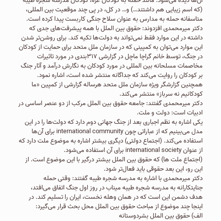
آن‌ها دیده می‌شود. مانند حمله به کودکان غزه، کودکان مدرسه شجره طیبه
(که اسم زیبایی هم داشتند…) و… در کل، در پی چند موقعیت بین المللی،
متاسفانه حمله به مدارس به عنوان سلاح جنگی کاربست پیدا کرده است.
دکتر میرمحمدی افزدوند: حقوق بین الملل با همه پیشرفت‌های جدی که
داشته در این موارد فقط نمی‌تواند به دولت‌ها تکیه کند. برای روشن‌تر شدن
این موارد می‌توان به کمپینی که در سازمان ملل متحد برای حمایت از کودکان
در جنگ، توسط خانم گراچا ماچل در گزارشی ۳۱۷بندی در مورد تاثیرات
مخاصمات مسلحانه بین المللی در مورد کودکان به نگارش درآمد و آثار جنگ
بر کودکان را روایت می‌کند که جداگانه منتشر شده است، اشاره نمود.
همچنین گزارشگر ویژه سازمان ملل متحد هرساله گزارشی از کمپین «ما
کودکانیم نه سرباز» منتشر می‌کند.
دکتر میرمحمدی گفتند: جامعه حقوق بین الملل مرکب از دو عنصر اساسی در
ادبیات است: دولت و ملت.
یکی اشاره به نظم اجباری بعد از جنگ جهانی دوم دارد که دولت‌ها را در این
مدل می‌بینیم که از عباراتی چون international community برای آن‌ها
استفاده می‌کند. (اجتماع دولتی) دیگری بیشتر اشاره به موضوع ملت دارد که
از عنوان international society برای آن استفاده می‌شود.
(اجتماع ملت ها) که حقوق بین الملل بیشتر درگیر با این موضوع است. از
این رو، این بعد حقوقی باید فعال‌تر شود.
دکتر میرمحمدی با اشاره به مدرسه شجره طیبه گفتند: وقتی حمله
جنایتکارانه به مدرسه شجره طیبه میناب در روز اول جنگ اتفاق می‌افتد،
هدف دشمن این است که در همان وهله نخست، ایران را تسلیم کند. در
اینجا چند موضوع از مباحث حقوق بین الملل محل بحث قرار می‌گیرد:
الف) حقوق بین الملل بشردوستانه