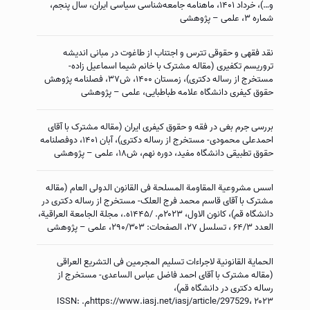
و…)، خرداد ۱۴۰۱، ماهنامه جامعه‌شناسی سیاسی ایران، سال پنجم،
شماره ۳، علمی – پژوهشی
نقد فقهی و حقوقی تترس و اجتناب از طاغوت در مبانی اندیشه
تروریسم تکفیری (مقاله مشترک با خانم شیما اسماعیل زاده-
مستخرج از رساله دکتری)، زمستان ۱۴۰۰، ش۳۷، فصلنامه پژوهش
حقوق کیفری دانشگاه علامه طباطبایی، علمی – پژوهشی
بررسی جرم بغی در فقه و حقوق کیفری ایران (مقاله مشترک با آقای
احمدعلی محمودی- مستخرج از رساله دکتری)، آبان ۱۴۰۱، دوفصلنامه
حقوق تطبیقی دانشگاه مفید، دوره نهم، ش۱۸، علمی – پژوهشی
اسس مشروعیة المقاومة المسلحة فی القانون الدولی العام (مقاله
مشترک با آقای قاسم محمد فرج العلک- مستخرج از رساله دکتری در
دانشگاه قم)، کانون الاول، ۲۰۲۳م. /۱۴۴۵ه.، مجلة الجامعة العراقیة،
العدد ۶۴/۳ ، تسلسل ۲۷، الصفحات: ۲۹۰/۳۰۳، علمی – پژوهشی
الحمایة القانونیة لاجراءات تسلیم المجرمین فی التشریع العراقی
(مقاله مشترک با آقای احمد فاضل عباس الساعدی- مستخرج از
رساله دکتری در دانشگاه قم)،
https://www.iasj.net/iasj/article/297529، ۲۰۲۳م. ISSN: