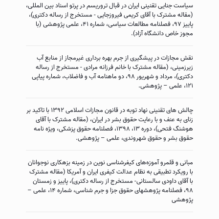
سیاست جنایی تقنینی ایران در قبال تروریسم در پرتو اسناد بین المللی،
(مقاله مشترک با آقای کریمی فیروزجایی - مستخرج از رساله دکتری)،
پاییز ۹۷، فصلنامه مطالعات سیاسی، شماره ۴۱، علمی پژوهشی (با
مجوز خاص دانشگاه آزاد).
نقش مجازات در پیشگیری از جرم بهره برداری غیرمجاز از منابع آب
زیرزمینی، (مقاله مشترک با خانم فرزانه مرادی - مستخرج از رساله
دکتری)، مرداد و شهریور ۹۸، دو ماهنامه آب و فاضلاب، شماره پیاپی
۱۲۱، علمی – پژوهشی.
چالش های تقنینی نهاد توبه در قانون مجازات اسلامی ۱۳۹۲ با تاکید بر
زنای به عنف و با رعایت حقوق بشر در ایران، (مقاله مشترک با آقای
هوشنگ فتحی)، دوره ۱۳، ۱۳۹۸، فصلنامه حقوق پزشکی، ویژه نامه
حقوق بشر و حقوق شهروندی، علمی – پژوهشی.
مبانی و قلمرو آموزه‌های کیفرشناسی نوین در زمینه بزهکاری نوجوانان
با رویکرد تطبیقی به نظام عدالت کیفری ایران و آمریکا (مقاله مشترک
با آقای داودی سالستانی- مستخرج از رساله دکتری)، پاییز و زمستان
۹۸، فصلنامه پژوهشهای حقوق جزا و جرم شناسی، شماره ۱۴، علمی –
پژوهشی