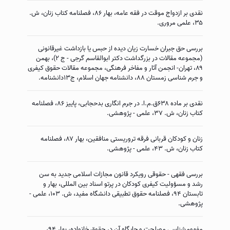
نقدی بر ازدواج موقت در فقه عامه، بهار ۸۶، فصلنامه كتاب زنان، ش.
۳۵، علمی مروری.
بررسی حق جبران خسارت زیان دیده از حبس یا بازداشت غیرقانونی
(مجموعه مقالات در بزرگداشت دکتر ابوالقاسم گرجی - ج ۲)، بهمن
۸۹، تهران- انجمن آثار و مفاخر فرهنگی، مجموعه مقالات حقوق کیفری
و جرم شناسی زمستان ۸۸، دانشنامه جهان اسلام، ج۱۳دانشنامه.
نقدی بر ماده ۶۳۸ق.م.ا. در جرم انگاری بدحجابی، پاییز ۸۶، فصلنامه
كتاب زنان، ش. ۳۷، علمی - پژوهشی.
زنان و کودکان قربانی فرقه تروریستی منافقین، بهار ۸۷، فصلنامه
كتاب زنان، ش. ۴۳، علمی - پژوهشی.
بررسی فقهی - حقوقی رویکرد قانون مجازات اسلامی جدید به سن
رشد و مسؤولیت کیفری کودکان در پرتو اسناد بین المللی، بهار و
تابستان ۹۴، فصلنامه حقوق تطبیقی دانشگاه مفید، ش. ۱۰۳، علمی -
پژوهشی.
مفهوم‌شناسی مصلحت و جایگاه آن در حقوق خانواده، بهار ۹۴،