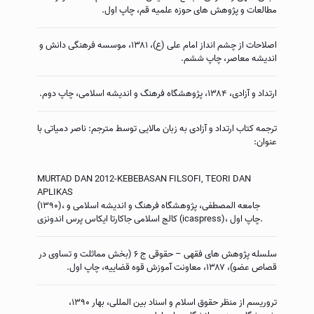
مطالعات و پژوهش هاى حوزه علمیه قم، چاپ اول.
اصلاحات از چشم انداز امام على (ع)، ۱۳۸۱، موسسه فرهنگی دانش و
اندیشه معاصر، چاپ ششم.
ارتداد و آزادى، ۱۳۸۴، پژوهشگاه فرهنگ و اندیشه اسلامى، چاپ دوم.
ترجمه کتاب ارتداد و آزادی به زبان مالایی توسط مترجم: ناصر دمیاتی با
عنوان:
MURTAD DAN 2012-KEBEBASAN FILSOFI, TEORI DAN
APLIKAS
(۱۳۹۰)، جامعه المصطفی،‌ پژوهشگاه فرهنگ و اندیشه اسلامى و
کالج اسلامی جاکارتا ایکاس پرس اندونزی (icaspress)، چاپ اول.
سلسله پژوهش های فقهی – حقوقی ج ۶ (بخش مماثلت و تساوی در
قصاص عضو)، ۱۳۸۷، معاونت آموزش قوه قضاییه، چاپ اول.
تروریسم از منظر حقوق اسلام و اسناد بین المللی، بهار ۱۳۹۰،