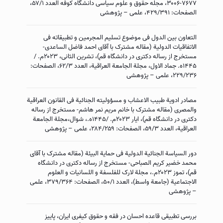
۳۰۰۶-۷۶۷۷، مجله حقوق و علوم سیاسی دانشگاه کوفه العدد ۵۷/۱،
الصفحات: ۴۲۹/۳۹۱، علمی – پژوهشی
التعاون بین الدول فی موضوع تسلیم المجرمین و تطبیقاته فی
الاتفاقیات الدولیة (مقاله مشترک با آقای احمد فاضل الساعدی-
مستخرج از رساله دکتری در دانشگاه قم)، تشرین الثانی، ۲۰۲۳م. /
۱۴۴۵ه. جماد الاول، مجلة الجامعة العراقیة، العدد ۶۲/۳، الصفحات:
۲۲۹/۲۳۶، علمی – پژوهشی
مصادر ادویة طبیب الاعشاب و مسؤولیته الجنائیة فی القانون العراقیة
والمصری (مقاله مشترک با خانم مریم نمر هاشم- مستخرج از رساله
دکتری در دانشگاه قم)، ایار ۲۰۲۳م. /۱۴۴۵ه.، شوال،مجلة الجامعة
العراقیة، العدد ۵۹/۳، الصفحات: ۲۸۴/۲۵۹، علمی – پژوهشی
دور السیاسة الجنائیة الدولیة فی حمایة البیئة (مقاله مشترک با آقای
محمد خضیر کریم الصباحی- مستخرج از رساله دکتری در دانشگاه
قم)، تموز ۲۰۲۳م.، مجلة لارک للفلسفة و اللسانیات و العلوم
الاجتماعیة (جامعة واسط)، العدد ۵۰/۱، الصفحات: ۳۷۹/۳۶۴، علمی
– پژوهشی
بررسی تطبیقی قاعده احسان در فقه و حقوق کیفری ایران، پاییز