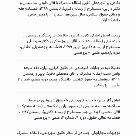
نگاهی بر آموزه‌های فقهی (مقاله مشترک با آقای داودی سالستانی و
دکتر دارابی- مستخرج از رساله دکتری)، تابستان ۱۳۹۹، فصلنامه فقه
و مبانی حقوق اسلامی، سال سیزدهم، شماره ۲، با مجوز خاص
دانشگاه آزاد
رعایت اصول اخلاقی کاربرد فناوری اطلاعات در پیشگیری وضعی از
جرائم ثبتی (مقاله مشترک با آقای بهروز ساکی و دکتر میرخلیلی-
مستخرج از رساله دکتری)، پاییز ۱۳۹۹، فصلنامه پژوهشهای اخلاقی،
دوره یازدهم، علمی – پژوهشی
تغلیظ دیه در جنایات غیرعمدی، در حقوق کیفری ایران، فقه شیعه
واهل سنت (مقاله مشترک با آقای مصطفی بخرد)، پاییز و زمستان
۱۳۹۹، دوفصلنامه حقوق تطبیقی دانشگاه مفید، دوره هفتم، شماره ۲،
علمی – پژوهشی
تقابل آثار مبارزه با جرایم تروریستی با حقوق شهروندی در مرحله
محاکمه؛ مطالعه تطبیقی در حقوق ایران و انگلستان (مقاله مشترک با
آقای محسن کهندانی و…- مستخرج از رساله دکتری)، زمستان۱۳۹۷،
فصلنامه تعالی حقوق، دوره ۴، شماره ۲، علمی – پژوهشی
توجیهات مجازاتهای اجتماعی از منظر حقوق شهروندی، (مقاله مشترک