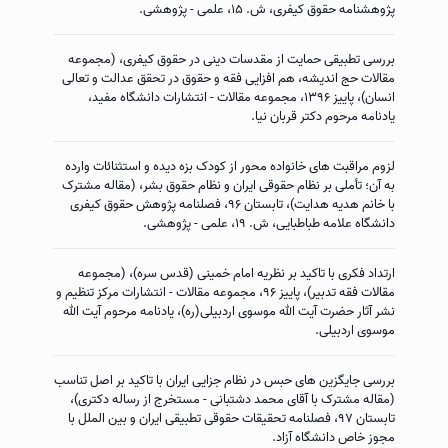
پژوهشنامه حقوق کیفری، ش. ۱۵، علمی - پژوهشی.
بررسی تطبیقی حمایت از مقدسات دینی در حقوق کیفری، (مجموعه
مقالات حج اندیشه، هم افزایی فقه و حقوق در تحقق عدالت و تعالی
انسان)، پاییز ۱۳۹۶، مجموعه مقالات - انتشارات دانشگاه مفید،
یادنامه مرحوم دکتر قربان نیا.
لزوم مراقبت های خانواده محور از کودک بزه دیده و استثنائات وارده
به آن؛ تأملی بر نظام حقوقی ایران و نظام حقوق بشر، (مقاله مشترک
با خانم هدیه هدایت)، تابستان ۹۶، فصلنامه پژوهش حقوق کیفری
دانشگاه علامه طباطبایی، ش. ۱۹، علمی - پژوهشی.
ارتداد فکری با تاکید بر نظریه امام خمینی (قدس سره)، (مجموعه
مقالات فقه تدبیر)، پاییز ۹۶، مجموعه مقالات - انتشارات مرکز تنظیم و
نشر آثار حضرت آیت الله موسوی اردبیلی(ره)، یادنامه مرحوم آیت الله
موسوی اردبیلی.
بررسی جایگزین های حبس در نظام جزایی ایران با تاکید بر اصل تناسب
(مقاله مشترک با آقای محمد دشتبانی - مستخرج از رساله دکتری)،
تابستان ۹۷، فصلنامه تحقیقات حقوقی تطبیقی ایران و بین الملل با
مجوز خاص دانشگاه آزاد.