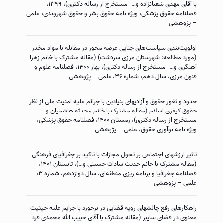
با آقای مهدی شعبانزاده و…- مستخرج از رساله دکتری)، ۱۳۹۹،
فصلنامه حقوق پزشکی، ویژه نامه حقوق بشر و حقوق شهروندی، علمی
– پژوهشی
اولویت‌بندی سیاست‌های جنایی عرضه محور در مقابله با مواد مخدر
(مورد مطالعه: شهرستان مرزی سردشت) (مقاله مشترک با خانم زهرا
آهنگری و…- مستخرج از رساله دکتری)، بهار ۱۴۰۰، فصلنامه علوم و
فنون مرزی، سال دهم، شماره ۳۶، علمی – پژوهشی
حدود و ثغور حقوق و آزادیهای بنیادین با جرائم علیه امنیت ملی از نظر
حقوق کیفری اسلام (مقاله مشترک با خانم محدثه هاشمیان و…-
مستخرج از رساله دکتری)، زمستان ۱۴۰۰، فصلنامه حقوق پزشکی،
ویژه نامه نوآوری حقوق، علمی – پژوهشی
تاثیر ارزشهای اجتماعی بر تحول مجازات با تاکید بر جفرافیای فرهنگی
(مقاله مشترک با خانم حدیث سادات حسینی و…)، تابستان ۱۴۰۱،
فصلنامه جغرافیا و برنامه ریزی منطقه‌ای، سال دوازدهم، شماره ۳،
علمی – پژوهشی
راهکارهای رفع چالشهای رویه قضایی در برخورد با جرایم علیه حیثیت
معنوی در فضای سایبر (مقاله مشترک با آقای حبیب الله محمدی فرد