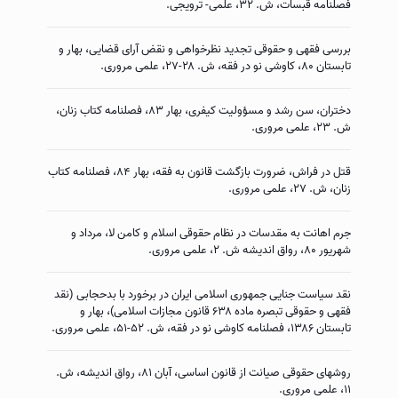
فصلنامه قبسات، ش. ۳۲، علمی- ترویجی.
بررسی فقهى و حقوقى تجدید نظرخواهی و نقض آراى قضایى، بهار و
تابستان ۸۰، کاوشی نو در فقه، ش. ۲۸-۲۷، علمی مروری.
دختران، سن رشد و مسؤولیت كیفرى، بهار ۸۳، فصلنامه كتاب زنان،
ش. ۲۳، علمی مروری.
قتل در فراش، ضرورت بازگشت قانون به فقه، بهار ۸۴، فصلنامه كتاب
زنان، ش. ۲۷، علمی مروری.
جرم اهانت به مقدسات در نظام حقوقى اسلام و كامن لا، مرداد و
شهریور ۸۰، رواق اندیشه ش. ۲، علمی مروری.
نقد سیاست جنایی جمهوری اسلامی ایران در برخورد با بدحجابی (نقد
فقهی و حقوقی تبصره ماده ۶۳۸ قانون مجازات اسلامی)، بهار و
تابستان ۱۳۸۶، فصلنامه کاوشی نو در فقه، ش. ۵۲-۵۱، علمی مروری.
روشهاى حقوقى صیانت از قانون اساسى، آبان ۸۱، رواق اندیشه، ش.
۱۱، علمی مروری.