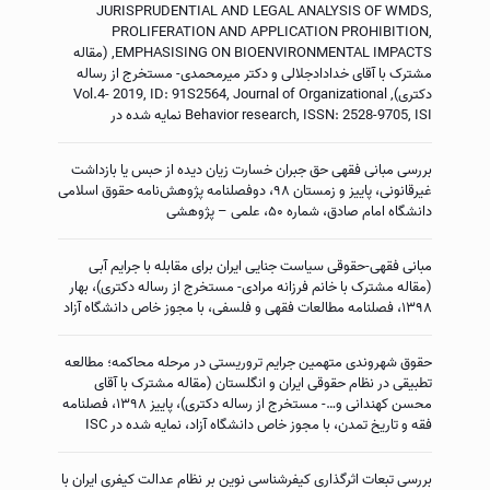
JURISPRUDENTIAL AND LEGAL ANALYSIS OF WMDS,
PROLIFERATION AND APPLICATION PROHIBITION,
EMPHASISING ON BIOENVIRONMENTAL IMPACTS, (مقاله
مشترک با آقای خدادادجلالی و دکتر میرمحمدی- مستخرج از رساله
دکتری), Vol.4- 2019, ID: 91S2564, Journal of Organizational
Behavior research, ISSN: 2528-9705, ISI نمایه شده در
بررسی مبانی فقهی حق جبران خسارت زیان دیده از حبس یا بازداشت
غیرقانونی، پاییز و زمستان ۹۸، دوفصلنامه پژوهش‌نامه حقوق اسلامی
دانشگاه امام صادق، شماره ۵۰، علمی – پژوهشی
مبانی فقهی-حقوقی سیاست جنایی ایران برای مقابله با جرایم آبی
(مقاله مشترک با خانم فرزانه مرادی- مستخرج از رساله دکتری)، بهار
۱۳۹۸، فصلنامه مطالعات فقهی و فلسفی، با مجوز خاص دانشگاه آزاد
حقوق شهروندی متهمین جرایم تروریستی در مرحله محاکمه؛ مطالعه
تطبیقی در نظام حقوقی ایران و انگلستان (مقاله مشترک با آقای
محسن کهندانی و…- مستخرج از رساله دکتری)، پاییز ۱۳۹۸، فصلنامه
فقه و تاریخ تمدن، با مجوز خاص دانشگاه آزاد، نمایه شده در ISC
بررسی تبعات اثرگذاری کیفرشناسی نوین بر نظام عدالت کیفری ایران با