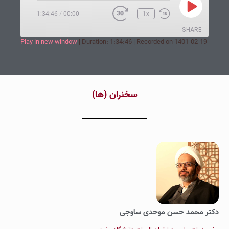
1:34:46
/
00:00
1x
SHARE
Play in new window
|
Duration: 1:34:46
|
Recorded on 1401-02-19
SHARE
LINK
‌سخنران (ها‌)
EMBED
دکتر محمد حسن موحدی ساوجی