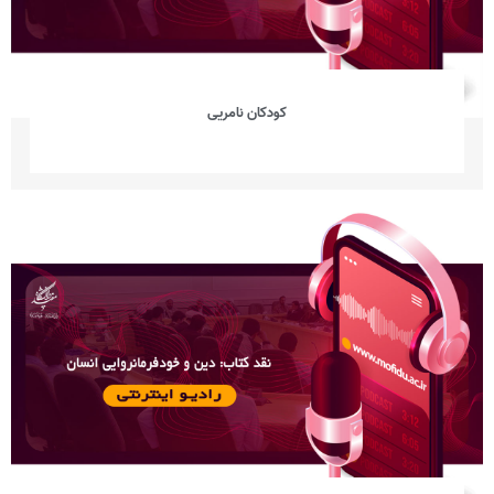
کودکان نامریی