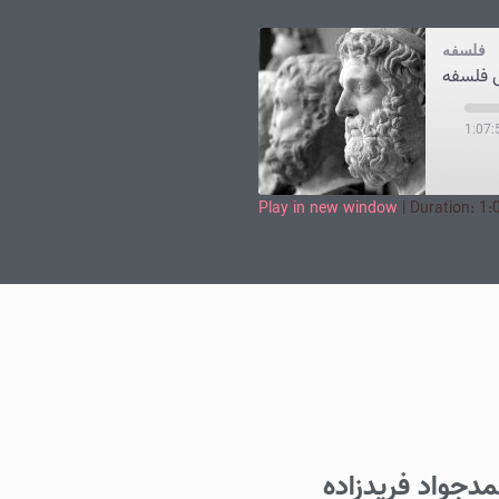
فلسفه
ش فلسفه
1:07:
Play in new window
|
Duration: 1:
SHARE
LINK
EMBED
دجواد فریدزاده