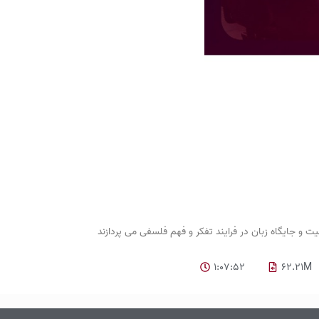
1:07:52
62.21M