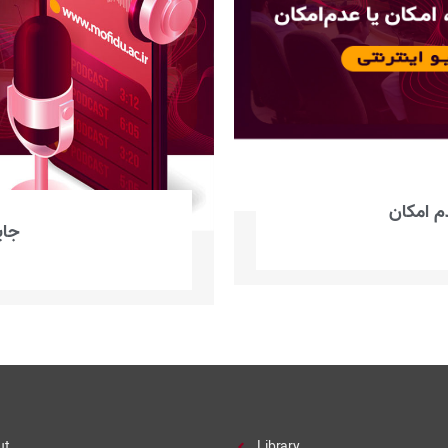
م امکان
جای
ut
Library