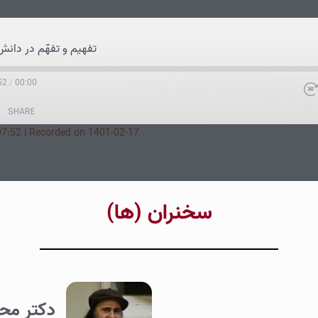
تفهیم و تفهّم در دان
52
/
00:00
SHARE
07:52
|
Recorded on 1401-02-17
‌سخنران (ها‌)
دکتر محم