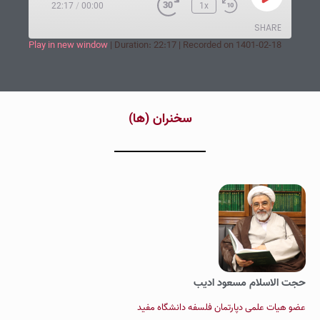
22:17
/
00:00
1x
SHARE
Play in new window
|
Duration: 22:17
|
Recorded on 1401-02-18
SHARE
LINK
‌سخنران (ها‌)
EMBED
حجت الاسلام مسعود ادیب
عضو هیات علمی دپارتمان فلسفه دانشگاه مفید