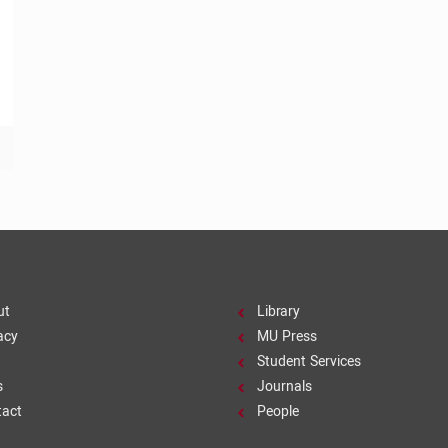
ut
Library
acy
MU Press
Student Services
s
Journals
tact
People