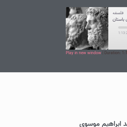
فلسفه
ن باستان
1:13:
Play in new window
|
Duration: 1:
SHARE
LINK
EMBED
د ابراهیم موسوی