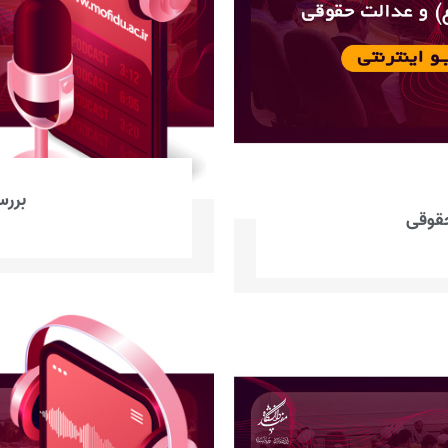
بررس
حقوقی