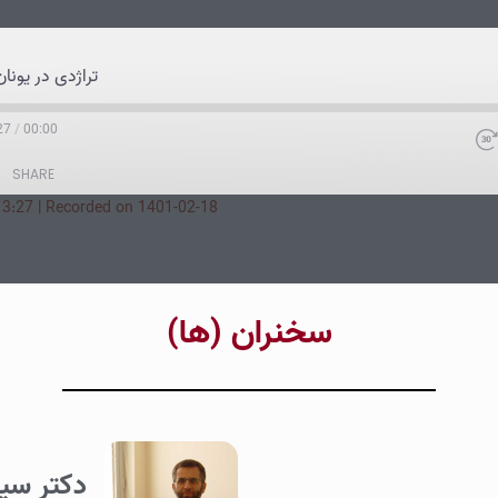
تراژدی در یونا
27
/
00:00
SHARE
13:27
|
Recorded on 1401-02-18
‌سخنران (ها‌)
دکتر سی