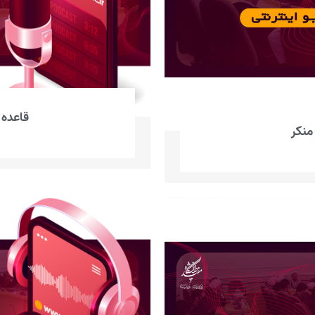
قاعده‌
منکر