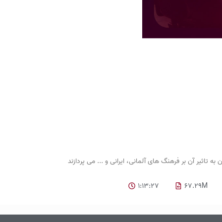
1:13:27
67.29M