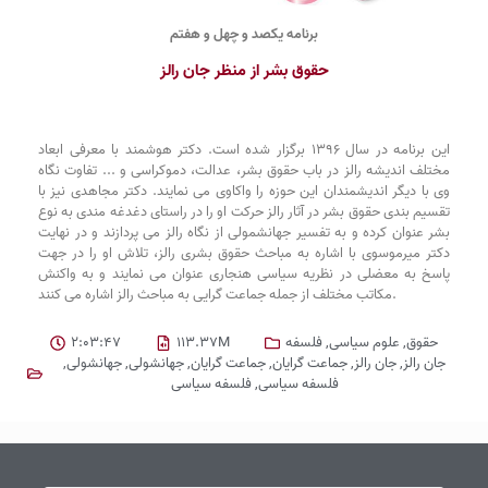
برنامه یکصد و چهل و هفتم
حقوق بشر از منظر جان رالز
این برنامه در سال 1396 برگزار شده است. دکتر هوشمند با معرفی ابعاد
مختلف اندیشه رالز در باب حقوق بشر، عدالت، دموکراسی و ... تفاوت نگاه
وی با دیگر اندیشمندان این حوزه را واکاوی می نمایند. دکتر مجاهدی نیز با
تقسیم بندی حقوق بشر در آثار رالز حرکت او را در راستای دغدغه مندی به نوع
بشر عنوان کرده و به تفسیر جهانشمولی از نگاه رالز می پردازند و در نهایت
دکتر میرموسوی با اشاره به مباحث حقوق بشری رالز، تلاش او را در جهت
پاسخ به معضلی در نظریه سیاسی هنجاری عنوان می نمایند و به واکنش
مکاتب مختلف از جمله جماعت گرایی به مباحث رالز اشاره می کنند.
حقوق
,
علوم سیاسی
,
فلسفه
113.37M
2:03:47
جان رالز
,
جان رالز
,
جماعت گرایان
,
جماعت گرایان
,
جهانشولی
,
جهانشولی
,
فلسفه سیاسی
,
فلسفه سیاسی