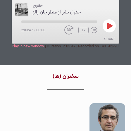
حقوق
حقوق بشر از منظر جان رالز
2:03:47
/
00:00
1x
SHARE
Play in new window
|
Duration: 2:03:47
|
Recorded on 1401-02-20
SHARE
LINK
‌سخنران (ها‌)
EMBED